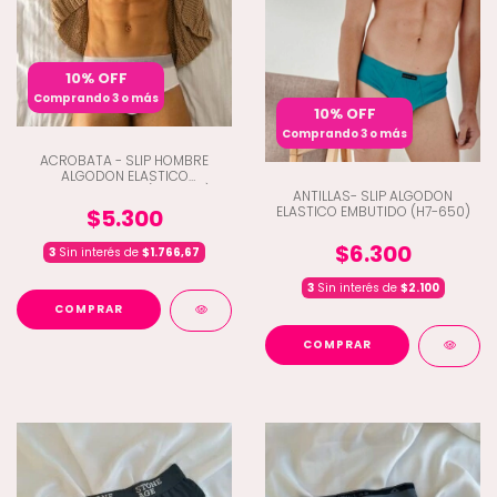
10% OFF
Comprando 3 o más
10% OFF
Comprando 3 o más
ACROBATA - SLIP HOMBRE
ALGODON ELASTICO
PERSONALIZADO (E7-5072)
ANTILLAS- SLIP ALGODON
ELASTICO EMBUTIDO (H7-650)
$5.300
$6.300
3
Sin interés de
$1.766,67
3
Sin interés de
$2.100
COMPRAR
COMPRAR