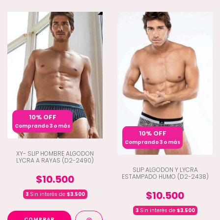
10% OFF
Comprando 3 o más
10% OFF
Comprando 3 o más
XY- SLIP HOMBRE ALGODON
LYCRA A RAYAS (D2-2490)
SLIP ALGODON Y LYCRA
ESTAMPADO HUMO (D2-2438)
$10.500
$10.500
3
Sin interés de
$3.500
3
Sin interés de
$3.500
COMPRAR