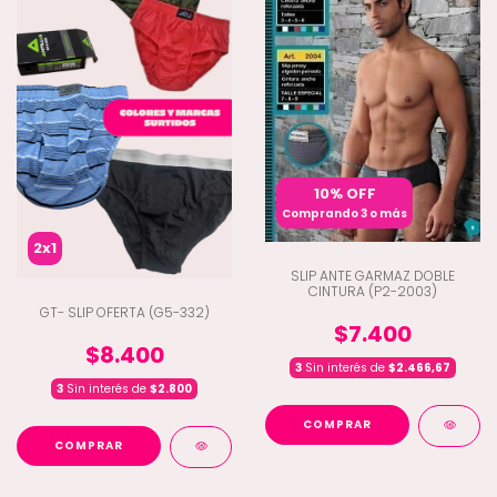
10% OFF
Comprando 3 o más
2x1
SLIP ANTE GARMAZ DOBLE
CINTURA (P2-2003)
GT- SLIP OFERTA (G5-332)
$7.400
$8.400
3
Sin interés de
$2.466,67
3
Sin interés de
$2.800
COMPRAR
COMPRAR