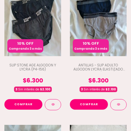
10% OFF
10% OFF
Comprando 3 o más
Comprando 3 o más
SLIP STONE AGE ALGODON Y
ANTILLAS - SLIP ADULTO
LYCRA (P4-156)
ALGODON LYCRA ELASTIZADO
BORDADO (H7-1150)
$6.300
$6.300
3
Sin interés de
$2.100
3
Sin interés de
$2.100
COMPRAR
COMPRAR