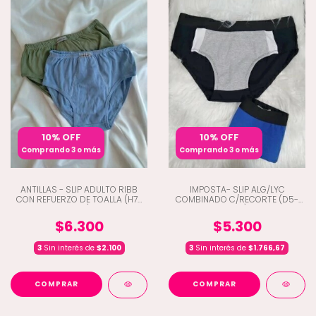
10% OFF
10% OFF
Comprando 3 o más
Comprando 3 o más
ANTILLAS - SLIP ADULTO RIBB
IMPOSTA- SLIP ALG/LYC
CON REFUERZO DE TOALLA (H7-
COMBINADO C/RECORTE (D5-
1650)
240)
$6.300
$5.300
3
Sin interés de
$2.100
3
Sin interés de
$1.766,67
COMPRAR
COMPRAR