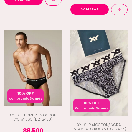
COMPRAR
10% OFF
Comprando 3 o más
10% OFF
Comprando 3 o más
XY- SLIP HOMBRE ALGODON
LYCRA LISO (D2-2430)
XY- SLIP ALGODON/LYCRA
ESTAMPADO ROSAS (D2-2426)
$9.500