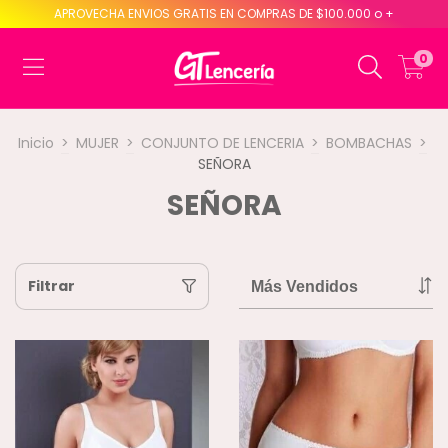
APROVECHA ENVIOS GRATIS EN COMPRAS DE $100.000 o +
0
Inicio
>
MUJER
>
CONJUNTO DE LENCERIA
>
BOMBACHAS
>
SEÑORA
SEÑORA
Filtrar