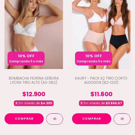
10% OFF
10% OFF
Comprando 3 o más
Comprando 3 o más
BOMBACHA FIORINA SEÑORA
KAURY - PACK X2 TIRO CORTO
LYCRA TIRO ALTO (A3-382)
ALGODON (B2-1201)
$12.900
$11.600
3
Sin interés de
$4.300
3
Sin interés de
$3.866,67
COMPRAR
COMPRAR