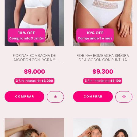
10% OFF
10% OFF
Comprando 3 o más
Comprando 3 o más
FIORINA- BOMBACHA DE
FIORINA- BOMBACHA SEÑORA
ALGODON CON LYCRA Y
DE ALGODON CON PUNTILLA
REFUERZO DELANTERO (A3-383)
(A3-384)
$9.000
$9.300
3
Sin interés de
$3.000
3
Sin interés de
$3.100
COMPRAR
COMPRAR