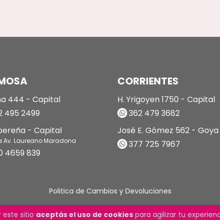
MOSA
CORRIENTES
a 444 - Capital
H. Yrigoyen 1750 - Capital
 495 2499
362 479 3682
ibereña - Capital
José E. Gómez 562 - Goya
a Av. Laureano Maradona
377 725 7967
0 4659 839
Politica de Cambios y Devoluciones
 este sitio
aceptás el uso de cookies
para agilizar tu experie