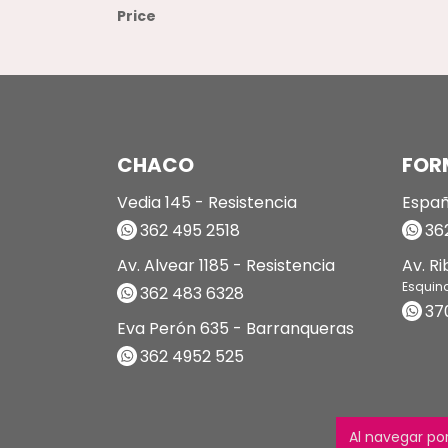
Price
CHACO
FOR
Vedia 145 - Resistencia
Españ
362 495 2518
362
Av. Alvear 1185 - Resistencia
Av. R
Esquin
362 483 6328
37
Eva Perón 635 - Barranqueras
362 4952 525
Al navegar por