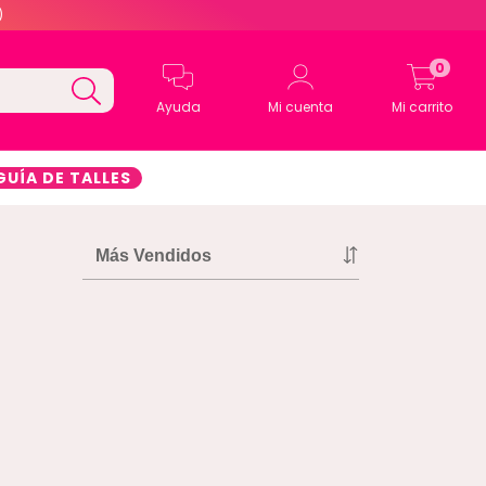
)
0
Ayuda
Mi cuenta
Mi carrito
GUÍA DE TALLES