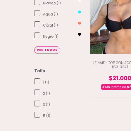
Blanco (1)
Agua (1)
Coral (1)
Negro (1)
VER TODOS
LE NAIF - TOP CON A
(G3-324)
Talle
$21.00
1 (1)
3
Sin interés de
$7
2 (1)
3 (1)
5 (1)