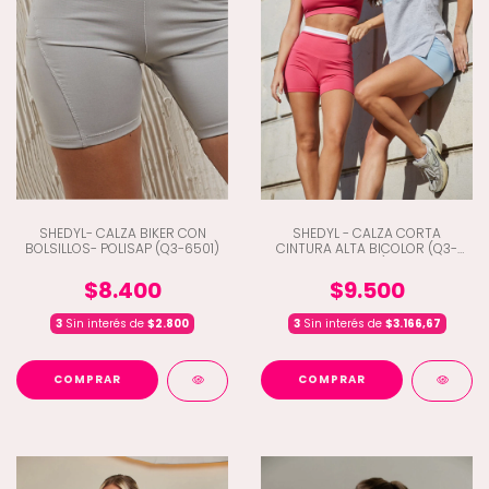
SHEDYL- CALZA BIKER CON
SHEDYL - CALZA CORTA
BOLSILLOS- POLISAP (Q3-6501)
CINTURA ALTA BICOLOR (Q3-
6495)
$8.400
$9.500
3
Sin interés de
$2.800
3
Sin interés de
$3.166,67
COMPRAR
COMPRAR