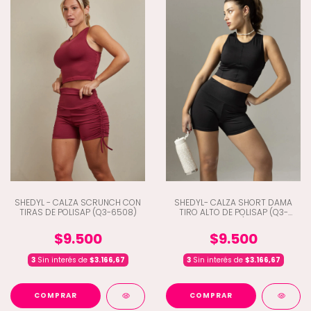
SHEDYL - CALZA SCRUNCH CON
SHEDYL- CALZA SHORT DAMA
TIRAS DE POLISAP (Q3-6508)
TIRO ALTO DE POLISAP (Q3-
6443)
$9.500
$9.500
3
Sin interés de
$3.166,67
3
Sin interés de
$3.166,67
COMPRAR
COMPRAR