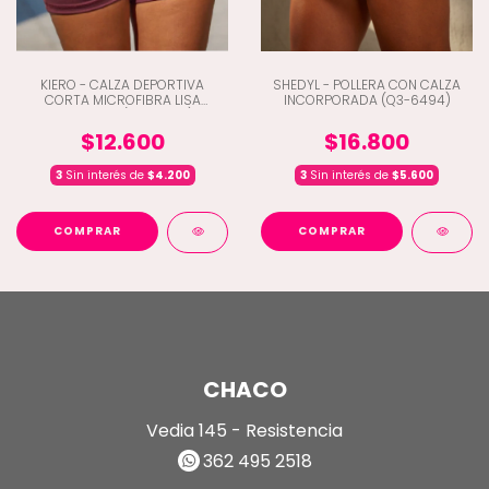
KIERO - CALZA DEPORTIVA
SHEDYL - POLLERA CON CALZA
CORTA MICROFIBRA LISA
INCORPORADA (Q3-6494)
CINTURA V (C2-17304)
$12.600
$16.800
3
Sin interés de
$4.200
3
Sin interés de
$5.600
COMPRAR
COMPRAR
CHACO
Vedia 145 - Resistencia
362 495 2518