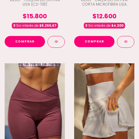
LISA (C2-7311)
CORTA MICROFIBRA LISA
CINTUTA V (C2-7304)
$15.800
$12.600
3
Sin interés de
$5.266,67
3
Sin interés de
$4.200
COMPRAR
COMPRAR