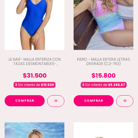
LE NAIF- MALLA ENTERIZA CON
KIERO - MALLA ENTERA LETRAS
TAZAS DESMONTABLES-
DEGRADE (C2-763)
ESPALDA ATADA (G3-294)
$31.500
$15.800
3
Sin interés de
$10.500
3
Sin interés de
$5.266,67
COMPRAR
COMPRAR