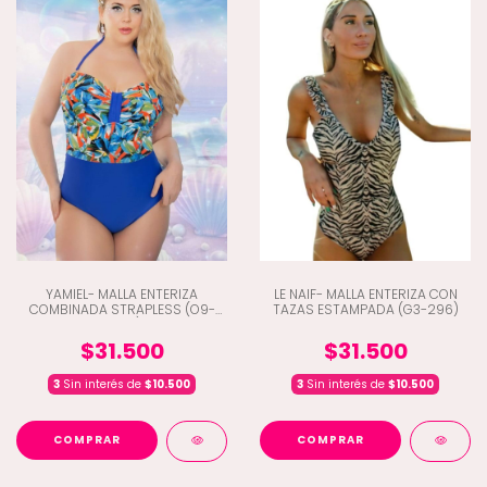
YAMIEL- MALLA ENTERIZA
LE NAIF- MALLA ENTERIZA CON
COMBINADA STRAPLESS (O9-
TAZAS ESTAMPADA (G3-296)
2388)
$31.500
$31.500
3
Sin interés de
$10.500
3
Sin interés de
$10.500
COMPRAR
COMPRAR