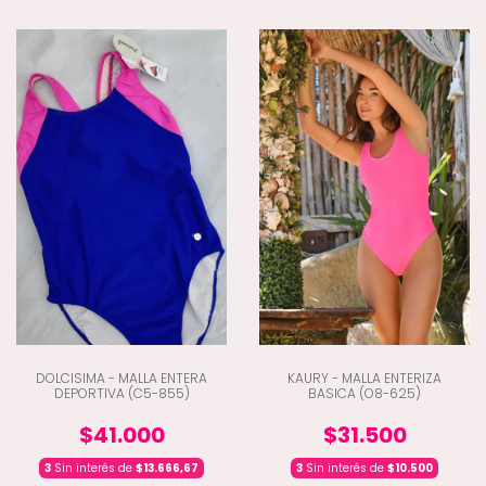
DOLCISIMA - MALLA ENTERA
KAURY - MALLA ENTERIZA
DEPORTIVA (C5-855)
BASICA (O8-625)
$41.000
$31.500
3
Sin interés de
$13.666,67
3
Sin interés de
$10.500