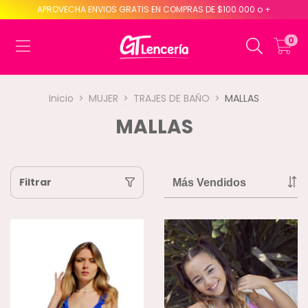
APROVECHA ENVIOS GRATIS EN COMPRAS DE $100.000 o +
0
Inicio
>
MUJER
>
TRAJES DE BAÑO
>
MALLAS
MALLAS
Filtrar