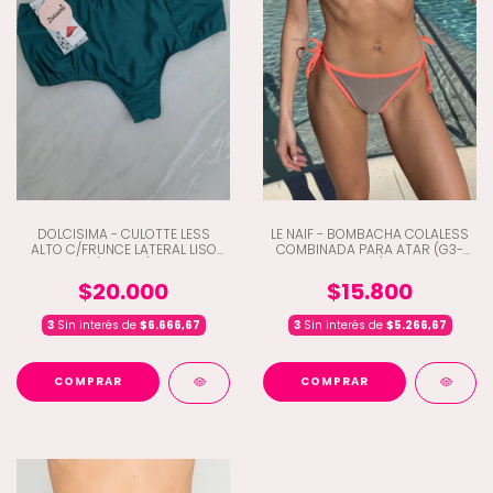
DOLCISIMA - CULOTTE LESS
LE NAIF - BOMBACHA COLALESS
ALTO C/FRUNCE LATERAL LISO
COMBINADA PARA ATAR (G3-
(C5-214)
309)
$20.000
$15.800
3
Sin interés de
$6.666,67
3
Sin interés de
$5.266,67
COMPRAR
COMPRAR