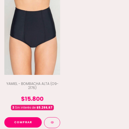
YAMIEL - BOMBACHA ALTA (O9-
2176)
$15.800
3
Sin interés de
$5.266,67
COMPRAR