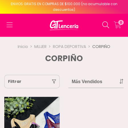
ENVIOS GRATIS EN COMPRAS DE $100.000 (no acumulable con
descuentos)
0
Inicio
>
MUJER
>
ROPA DEPORTIVA
>
CORPIÑO
CORPIÑO
Filtrar