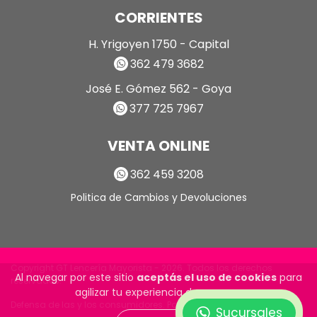
CORRIENTES
H. Yrigoyen 1750 - Capital
362 479 3682
José E. Gómez 562 - Goya
377 725 7967
VENTA ONLINE
362 459 3208
Politica de Cambios y Devoluciones
Copyright GT Lencería Mayorista - 2026. Todos los derechos
Al navegar por este sitio
aceptás el uso de cookies
para
reservados.
agilizar tu experiencia de compra.
Defensa de las y los consumidores. Para reclamos
ingrese aquí
Sucursales