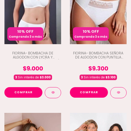
10% OFF
10% OFF
Comprando 3 o más
Comprando 3 o más
FIORINA- BOMBACHA DE
FIORINA- BOMBACHA SEÑORA
ALGODON CON LYCRA Y
DE ALGODON CON PUNTILLA
REFUERZO DELANTERO (A3-383)
(A3-384)
$9.000
$9.300
3
Sin interés de
$3.000
3
Sin interés de
$3.100
COMPRAR
COMPRAR