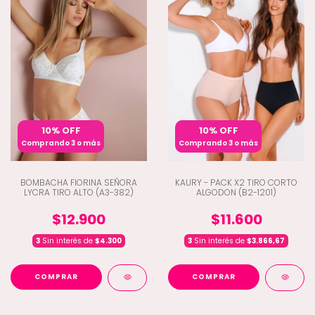
10% OFF
10% OFF
Comprando 3 o más
Comprando 3 o más
BOMBACHA FIORINA SEÑORA
KAURY - PACK X2 TIRO CORTO
LYCRA TIRO ALTO (A3-382)
ALGODON (B2-1201)
$12.900
$11.600
3
Sin interés de
$4.300
3
Sin interés de
$3.866,67
COMPRAR
COMPRAR