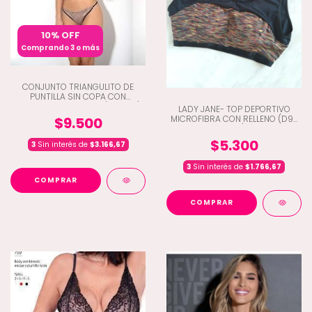
10% OFF
Comprando 3 o más
CONJUNTO TRIANGULITO DE
PUNTILLA SIN COPA CON
COLALESS DE TIRITAS (K2-1001)
LADY JANE- TOP DEPORTIVO
MICROFIBRA CON RELLENO (D9-
$9.500
2018)
$5.300
3
Sin interés de
$3.166,67
3
Sin interés de
$1.766,67
COMPRAR
COMPRAR