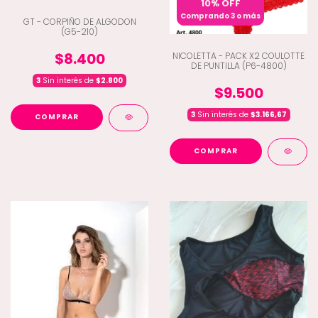
10% OFF
Comprando 3 o más
GT - CORPIÑO DE ALGODON
(G5-210)
$8.400
NICOLETTA - PACK X2 COULOTTE
DE PUNTILLA (P6-4800)
3
Sin interés de
$2.800
$9.500
3
Sin interés de
$3.166,67
COMPRAR
COMPRAR