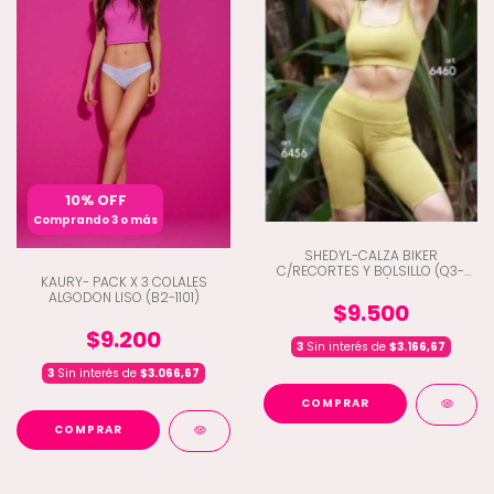
10% OFF
Comprando 3 o más
SHEDYL-CALZA BIKER
C/RECORTES Y BOLSILLO (Q3-
KAURY- PACK X 3 COLALES
6456)
ALGODON LISO (B2-1101)
$9.500
$9.200
3
Sin interés de
$3.166,67
3
Sin interés de
$3.066,67
COMPRAR
COMPRAR