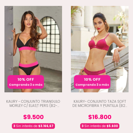
10% OFF
10% OFF
Comprando 3 o más
Comprando 3 o más
KAURY - CONJUNTO TRIANGULO
KAURY- CONJUNTO TAZA SOFT
MORLEY C/ ELAST PERS (B2-
DE MICROFIBRA Y PUNTILLA (B2-
8190)
4790)
$9.500
$16.800
3
Sin interés de
$3.166,67
3
Sin interés de
$5.600