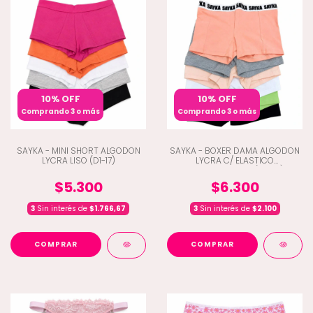
10% OFF
10% OFF
Comprando 3 o más
Comprando 3 o más
SAYKA - MINI SHORT ALGODON
SAYKA - BOXER DAMA ALGODON
LYCRA LISO (D1-17)
LYCRA C/ ELASTICO
PERSONALIZADO (D1-161)
$5.300
$6.300
3
Sin interés de
$1.766,67
3
Sin interés de
$2.100
COMPRAR
COMPRAR