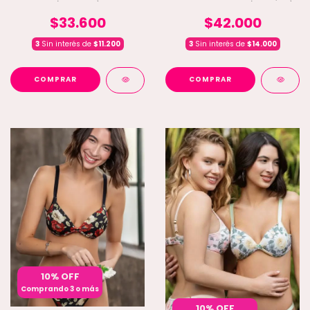
(C5-1504L)
VISCOSA Y ENCAJE (C5-1503L)
$33.600
$42.000
3
Sin interés de
$11.200
3
Sin interés de
$14.000
COMPRAR
COMPRAR
10% OFF
Comprando 3 o más
10% OFF