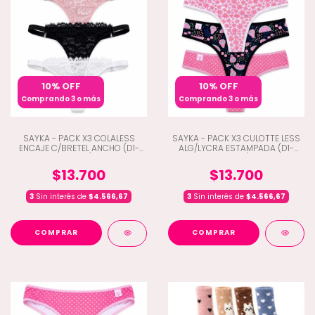
10% OFF
10% OFF
Comprando 3 o más
Comprando 3 o más
SAYKA - PACK X3 COLALESS
SAYKA - PACK X3 CULOTTE LESS
ENCAJE C/BRETEL ANCHO (D1-
ALG/LYCRA ESTAMPADA (D1-
10806)
10203)
$13.700
$13.700
3
Sin interés de
$4.566,67
3
Sin interés de
$4.566,67
COMPRAR
COMPRAR