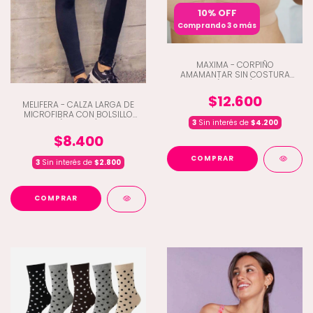
10% OFF
Comprando 3 o más
MAXIMA - CORPIÑO
AMAMANTAR SIN COSTURA
(Q4-1103)
$12.600
MELIFERA - CALZA LARGA DE
MICROFIBRA CON BOLSILLO
3
Sin interés de
$4.200
(Q8-620)
$8.400
COMPRAR
3
Sin interés de
$2.800
COMPRAR