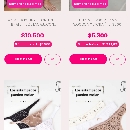
Comprando 3 o más
Comprando 3 o más
MARCELA KOURY - CONJUNTO
JE TAIME- BOXER DAMA
BRALETTE DE ENCAJE CON
ALGODON Y LYCRA (H5-3000)
TANGALESS (A1-5646)
$10.500
$5.300
3
Sin interés de
$3.500
3
Sin interés de
$1.766,67
COMPRAR
COMPRAR