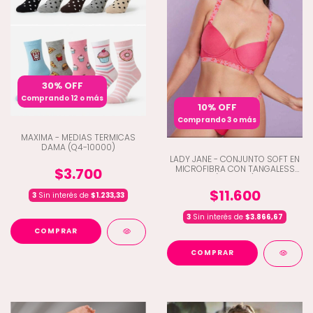
30% OFF
Comprando 12 o más
10% OFF
Comprando 3 o más
MAXIMA - MEDIAS TERMICAS
DAMA (Q4-10000)
LADY JANE - CONJUNTO SOFT EN
MICROFIBRA CON TANGALESS
$3.700
(D9-2174)
$11.600
3
Sin interés de
$1.233,33
3
Sin interés de
$3.866,67
COMPRAR
COMPRAR