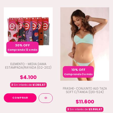
30% OFF
Comprando 12 o más
ELEMENTO - MEDIA DAMA
ESTAMPADA/RAYADA (G2-202)
10% OFF
Comprando 3 o más
$4.100
3
Sin interés de
$1.366,67
FRASHE- CONJUNTO ALG TAZA
SOFT C/TANGA (Q10-524)
COMPRAR
$11.600
3
Sin interés de
$3.866,67