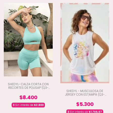
SHEDYL- CALZA CORTA CON
RECORTES DE POLISAP (Q3-
SHEDYL - MUSCULOSA DE
6446)
JERSEY CON ESTAMPA (Q3-
$8.400
5220)
$5.300
3
Sin interés de
$2.800
3
Sin interés de
$1.766,67