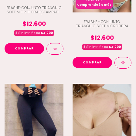
Comprando 3 o más
FRASHE-CONJUNTO TRIANGULO
SOFT MICROFIBRA ESTAMPADO
(Q10-661)
FRASHE - CONJUNTO
$12.600
TRIANGULO SOFT MICROFIBRA
ESTAMPADA (Q10-650)
3
Sin interés de
$4.200
$12.600
3
Sin interés de
$4.200
COMPRAR
COMPRAR