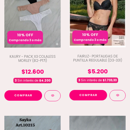
10% OFF
10% OFF
Comprando 3 o más
Comprando 3 o más
FAIRUZ- PORTALIGAS DE
KAURY - PACK X3 COLALESS
PUNTILLA REGULABLE (D3-331)
MORLEY (B2-P171)
$5.200
$12.600
3
Sin interés de
$1.733,33
3
Sin interés de
$4.200
COMPRAR
COMPRAR