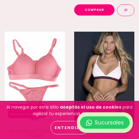
COMPRAR
Al navegar por este sitio
aceptás el uso de cookies
para
10% OFF
10% OFF
agilizar tu experiencia de compra.
Comprando 3 o más
Comprando 3 o más
Sucursales
ENTENDIDO
GT - CONJUNTO TRIANGULO
LARA - CONJUNTO TRIANGULO
(G5-436)
ALGODON ESPALDA CRUZADA