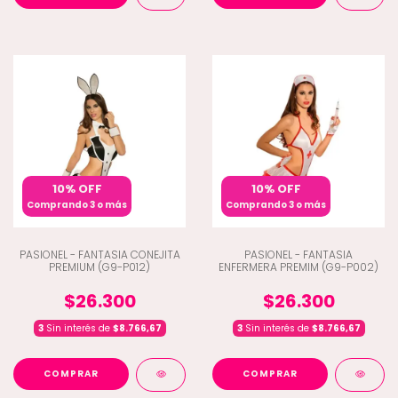
10% OFF
10% OFF
Comprando 3 o más
Comprando 3 o más
PASIONEL - FANTASIA CONEJITA
PASIONEL - FANTASIA
PREMIUM (G9-P012)
ENFERMERA PREMIM (G9-P002)
$26.300
$26.300
3
Sin interés de
$8.766,67
3
Sin interés de
$8.766,67
COMPRAR
COMPRAR