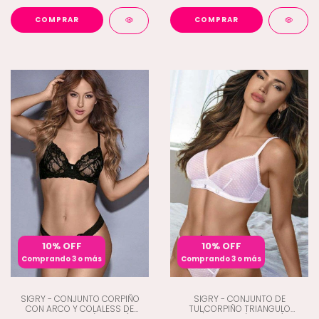
COMPRAR
COMPRAR
10% OFF
10% OFF
Comprando 3 o más
Comprando 3 o más
SIGRY - CONJUNTO CORPIÑO
SIGRY - CONJUNTO DE
CON ARCO Y COLALESS DE
TUL,CORPIÑO TRIANGULO
PUNTILLA Y TUL (A4-1921)
TANGALESS (A4-1834)