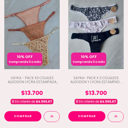
10% OFF
10% OFF
Comprando 3 o más
Comprando 3 o más
SAYKA - PACK X3 COLALES
SAYKA- PACK X 3 COLALESS
ALGODON LYCRA ESTAMPADA
ALGODON Y LYCRA ESTAMPADA
C/BRETEL REGULABLE (D1-10215)
(D1-10200)
$13.700
$13.700
3
Sin interés de
$4.566,67
3
Sin interés de
$4.566,67
COMPRAR
COMPRAR