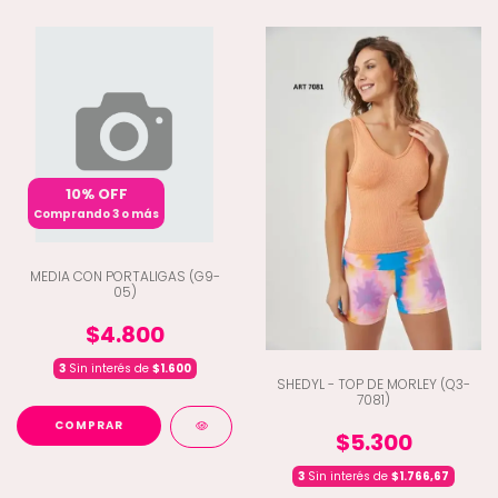
10% OFF
Comprando 3 o más
MEDIA CON PORTALIGAS (G9-
05)
$4.800
3
Sin interés de
$1.600
SHEDYL - TOP DE MORLEY (Q3-
7081)
COMPRAR
$5.300
3
Sin interés de
$1.766,67