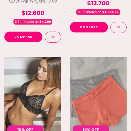
SUAVE MORLEY C/REGULABLE
$13.700
(L9-7030)
$12.600
3
Sin interés de
$4.566,67
3
Sin interés de
$4.200
COMPRAR
COMPRAR
10% OFF
10% OFF