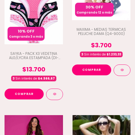
30% OFF
Comprando 12 o más
MAXIMA - MEDIAS TERMICAS
10% OFF
PELUCHE DAMA (Q4-9000)
Comprando 3 o más
$3.700
SAYKA - PACK X3 VEDETINA
3
Sin interés de
$1.233,33
ALG/LYCRA ESTAMPADA (D1-
10201)
$13.700
COMPRAR
3
Sin interés de
$4.566,67
COMPRAR