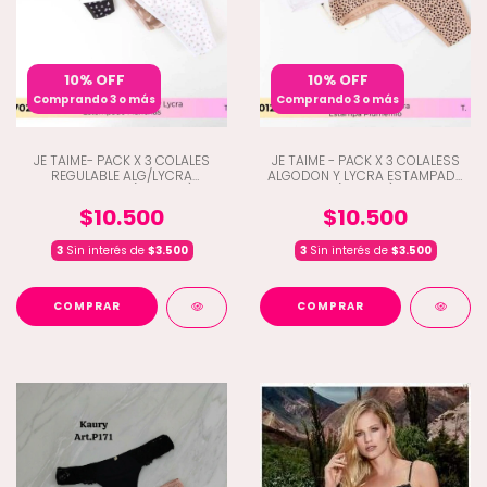
10% OFF
10% OFF
Comprando 3 o más
Comprando 3 o más
JE TAIME- PACK X 3 COLALES
JE TAIME - PACK X 3 COLALESS
REGULABLE ALG/LYCRA
ALGODON Y LYCRA ESTAMPADA
ESTAMPADA (H5-1702)
(H5-1012)
$10.500
$10.500
3
Sin interés de
$3.500
3
Sin interés de
$3.500
COMPRAR
COMPRAR