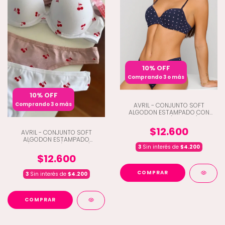
10% OFF
Comprando 3 o más
10% OFF
Comprando 3 o más
AVRIL - CONJUNTO SOFT
ALGODON ESTAMPADO CON
COLALESS (K2-3021)
$12.600
AVRIL - CONJUNTO SOFT
ALGODON ESTAMPADO
C/COLALESS (K2-3026)
3
Sin interés de
$4.200
$12.600
COMPRAR
3
Sin interés de
$4.200
COMPRAR