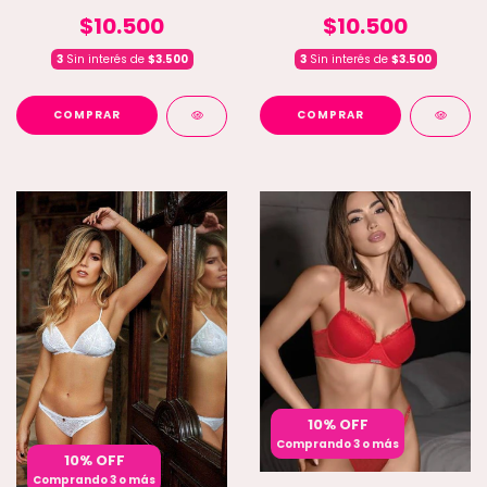
$10.500
$10.500
3
Sin interés de
$3.500
3
Sin interés de
$3.500
COMPRAR
COMPRAR
10% OFF
Comprando 3 o más
10% OFF
Comprando 3 o más