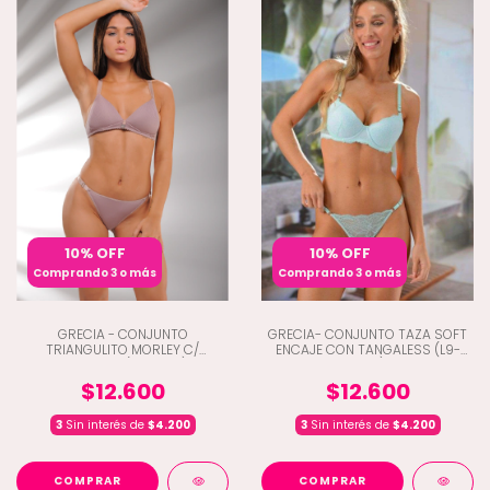
10% OFF
10% OFF
Comprando 3 o más
Comprando 3 o más
GRECIA - CONJUNTO
GRECIA- CONJUNTO TAZA SOFT
TRIANGULITO MORLEY C/
ENCAJE CON TANGALESS (L9-
COLALESS (L9-7027)
4010)
$12.600
$12.600
3
Sin interés de
$4.200
3
Sin interés de
$4.200
COMPRAR
COMPRAR