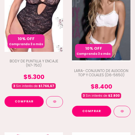
10% OFF
Comprando 3 o más
10% OFF
Comprando 3 o más
BODY DE PUNTILLA Y ENCAJE
(N7-750)
LARA- CONJUNTO DE ALGODON
TOP Y COLALES (D6-5650)
$5.300
$8.400
3
Sin interés de
$1.766,67
3
Sin interés de
$2.800
COMPRAR
COMPRAR