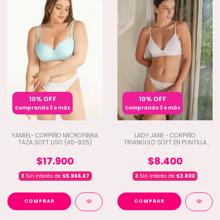
10% OFF
10% OFF
Comprando 3 o más
Comprando 3 o más
YAMIEL- CORPIÑO MICROFIBRA
LADY JANE - CORPIÑO
TAZA SOFT LISO (A5-925)
TRIANGULO SOFT EN PUNTILLA
(D9-1760)
$17.900
$8.400
3
Sin interés de
$5.966,67
3
Sin interés de
$2.800
COMPRAR
COMPRAR