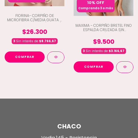
10% OFF
Comprando 3 o más
FIORINA- CORPIÑO DE
MICROFIBRA C/MEDIA GUATA Y
DETALLE DE PUNTILLA (A3-504)
MAXIMA - CORPIÑO BRETEL FINO
ESPALDA CRUZADA SIN
$26.300
COSTURA (Q4-420)
$9.500
3
Sin interés de
$8.766,67
3
Sin interés de
$3.166,67
COMPRAR
COMPRAR
CHACO
Vedia 145 - Resistencia