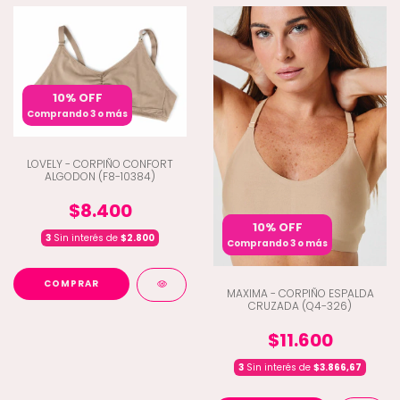
10% OFF
Comprando 3 o más
LOVELY - CORPIÑO CONFORT
ALGODON (F8-10384)
$8.400
10% OFF
3
Sin interés de
$2.800
Comprando 3 o más
COMPRAR
MAXIMA - CORPIÑO ESPALDA
CRUZADA (Q4-326)
$11.600
3
Sin interés de
$3.866,67