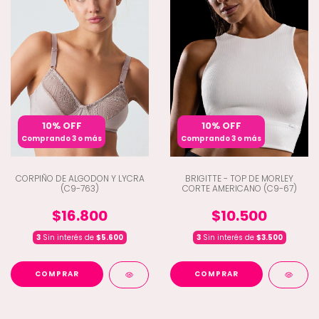
10% OFF
10% OFF
Comprando 3 o más
Comprando 3 o más
CORPIÑO DE ALGODON Y LYCRA
BRIGITTE - TOP DE MORLEY
(C9-763)
CORTE AMERICANO (C9-67)
$16.800
$10.500
3
Sin interés de
$5.600
3
Sin interés de
$3.500
COMPRAR
COMPRAR