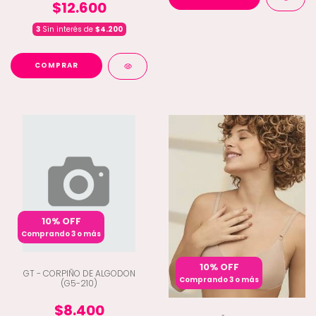
$12.600
3
Sin interés de
$4.200
COMPRAR
10% OFF
Comprando 3 o más
10% OFF
GT - CORPIÑO DE ALGODON
Comprando 3 o más
(G5-210)
$8.400