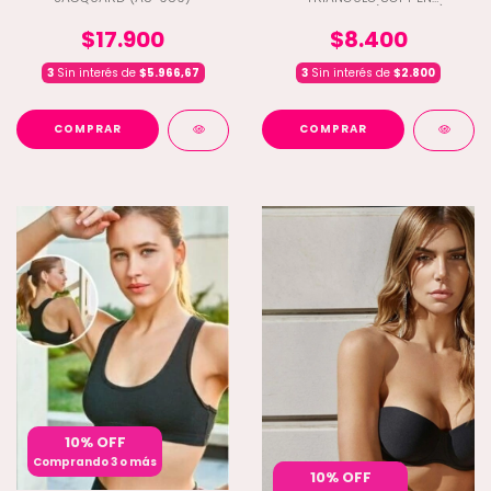
MICROFIBRA (D9-2042)
$17.900
$8.400
3
Sin interés de
$5.966,67
3
Sin interés de
$2.800
COMPRAR
COMPRAR
10% OFF
Comprando 3 o más
10% OFF