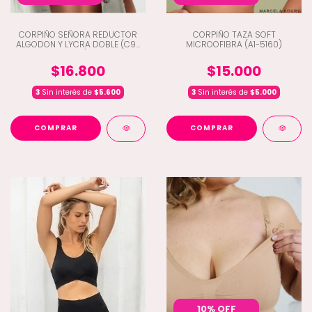
CORPIÑO SEÑORA REDUCTOR
CORPIÑO TAZA SOFT
ALGODON Y LYCRA DOBLE (C9-
MICROOFIBRA (A1-5160)
764)
$16.800
$15.000
3
Sin interés de
$5.600
3
Sin interés de
$5.000
COMPRAR
COMPRAR
10% OFF