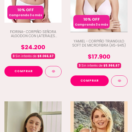
10% OFF
Comprando 3 o más
10% OFF
Comprando 3 o más
FIORINA- CORPIÑO SEÑORA
ALGODON CON LATERALES
REFORZADOS (A3-668)
YAMIEL - CORPIÑO TRIANGULO
SOFT DE MICROFIBRA (A5-945)
$24.200
$17.900
3
Sin interés de
$8.066,67
3
Sin interés de
$5.966,67
COMPRAR
COMPRAR