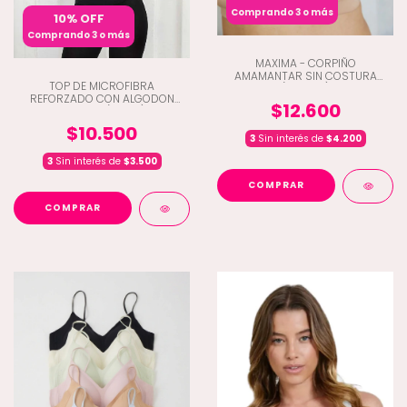
Comprando 3 o más
10% OFF
Comprando 3 o más
MAXIMA - CORPIÑO
AMAMANTAR SIN COSTURA
TOP DE MICROFIBRA
(Q4-1103)
REFORZADO CON ALGODON
$12.600
INTERNO (C9-15)
$10.500
3
Sin interés de
$4.200
3
Sin interés de
$3.500
COMPRAR
COMPRAR