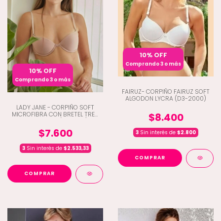
10% OFF
Comprando 3 o más
10% OFF
Comprando 3 o más
FAIRUZ- CORPIÑO FAIRUZ SOFT
ALGODON LYCRA (D3-2000)
LADY JANE - CORPIÑO SOFT
MICROFIBRA CON BRETEL TRES
$8.400
POSICIONES (D9-1972)
$7.600
3
Sin interés de
$2.800
3
Sin interés de
$2.533,33
COMPRAR
COMPRAR