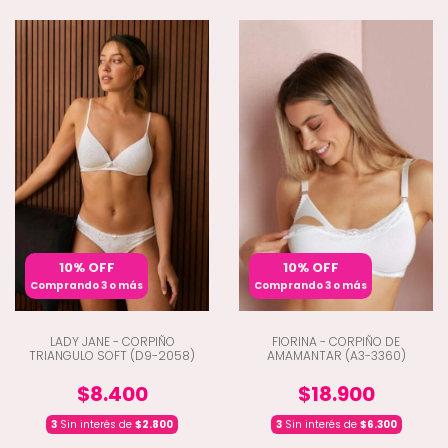
10% OFF
10% OFF
Comprando 3 o más
Comprando 3 o más
LADY JANE - CORPIÑO
FIORINA - CORPIÑO DE
TRIANGULO SOFT (D9-2058)
AMAMANTAR (A3-3360)
$8.400
$18.900
3
Sin interés de
$2.800
3
Sin interés de
$6.300