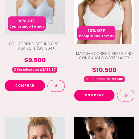
10% OFF
Comprando 3 o más
10% OFF
Comprando 3 o más
GT - CORPIÑO SEGUNDA PIEL
TASA SOFT (G5-364)
MAXIMA - CORPIÑO BRETEL FINO
CON GANCHO CORTE LASER
$9.500
REDUCTO (Q4-1004)
$10.500
3
Sin interés de
$3.166,67
3
Sin interés de
$3.500
COMPRAR
COMPRAR