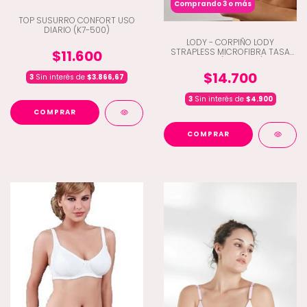
Comprando 3 o más
TOP SUSURRO CONFORT USO
DIARIO (K7-500)
LODY - CORPIÑO LODY
STRAPLESS MICROFIBRA TASA
$11.600
SOFT (A9-5098)
$14.700
3
Sin interés de
$3.866,67
3
Sin interés de
$4.900
COMPRAR
COMPRAR