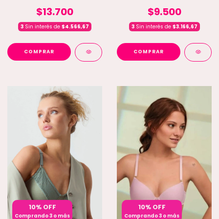
$13.700
$9.500
3
Sin interés de
$4.566,67
3
Sin interés de
$3.166,67
COMPRAR
COMPRAR
10% OFF
10% OFF
Comprando 3 o más
Comprando 3 o más