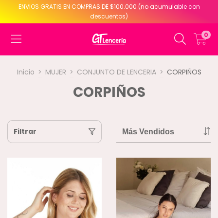
ENVIOS GRATIS EN COMPRAS DE $100.000 (no acumulable con
descuentos)
0
Inicio
>
MUJER
>
CONJUNTO DE LENCERIA
>
CORPIÑOS
CORPIÑOS
Filtrar