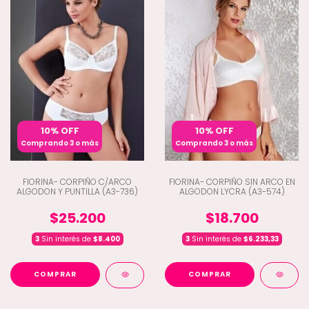
10% OFF
10% OFF
Comprando 3 o más
Comprando 3 o más
FIORINA- CORPIÑO C/ARCO
FIORINA- CORPIÑO SIN ARCO EN
ALGODON Y PUNTILLA (A3-736)
ALGODON LYCRA (A3-574)
$25.200
$18.700
3
Sin interés de
$8.400
3
Sin interés de
$6.233,33
COMPRAR
COMPRAR