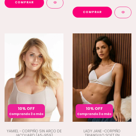
COMPRAR
COMPRAR
10% OFF
10% OFF
Comprando 3 o más
Comprando 3 o más
YAMIEL - CORPIÑO SIN ARCO DE
LADY JANE -CORPIÑO
JACQUARD (A5-959)
TRIANGULO SOFT EN