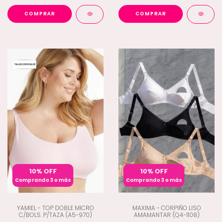
COMPRAR
COMPRAR
10% OFF
10% OFF
Comprando 3 o más
Comprando 3 o más
YAMIEL - TOP DOBLE MICRO
MAXIMA - CORPIÑO LISO
C/BOLS. P/TAZA (A5-970)
AMAMANTAR (Q4-1108)