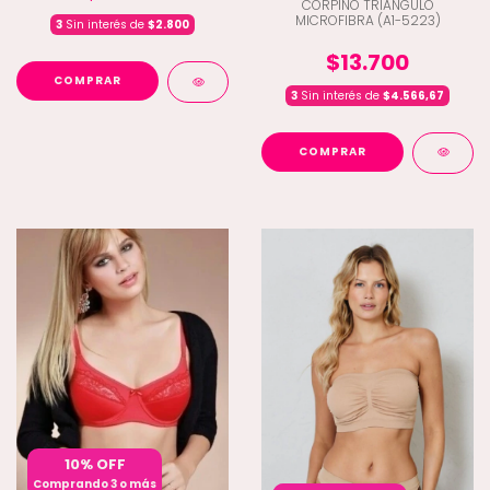
CORPIÑO TRIANGULO
MICROFIBRA (A1-5223)
3
Sin interés de
$2.800
$13.700
COMPRAR
3
Sin interés de
$4.566,67
COMPRAR
10% OFF
Comprando 3 o más