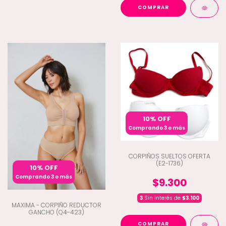
COMPRAR
10% OFF
Comprando 3 o más
CORPIÑOS SUELTOS OFERTA
(E2-1736)
10% OFF
Comprando 3 o más
$9.300
3
Sin interés de
$3.100
MAXIMA - CORPIÑO REDUCTOR
GANCHO (Q4-423)