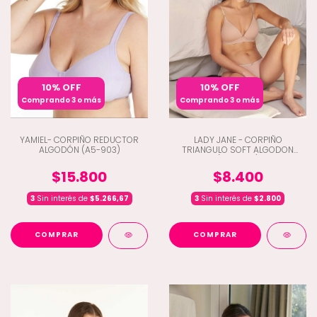
10% OFF
10% OFF
Comprando 3 o más
Comprando 3 o más
YAMIEL- CORPIÑO REDUCTOR
LADY JANE - CORPIÑO
ALGODÓN (A5-903)
TRIANGULO SOFT ALGODON
(D9-1886)
$15.800
$8.400
3
Sin interés de
$5.266,67
3
Sin interés de
$2.800
COMPRAR
COMPRAR