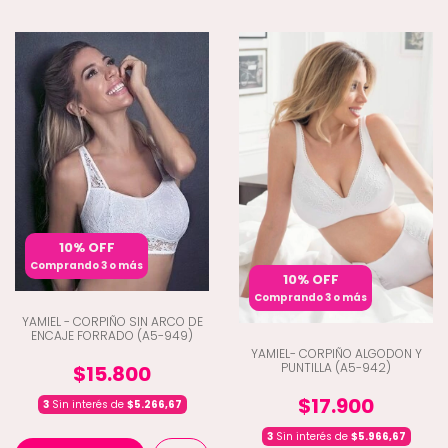
10% OFF
Comprando 3 o más
10% OFF
Comprando 3 o más
YAMIEL - CORPIÑO SIN ARCO DE
ENCAJE FORRADO (A5-949)
YAMIEL- CORPIÑO ALGODON Y
PUNTILLA (A5-942)
$15.800
$17.900
3
Sin interés de
$5.266,67
3
Sin interés de
$5.966,67