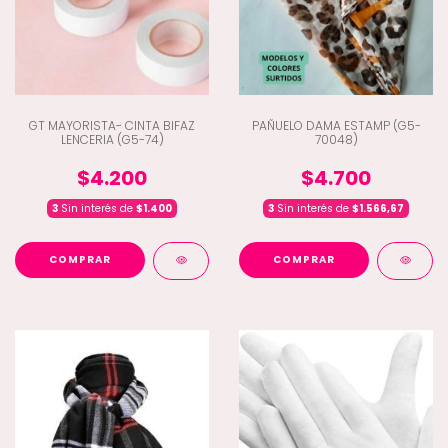
GT MAYORISTA- CINTA BIFAZ
PAÑUELO DAMA ESTAMP (G5-
LENCERIA (G5-74)
70048)
$4.200
$4.700
3
Sin interés de
$1.400
3
Sin interés de
$1.566,67
COMPRAR
COMPRAR