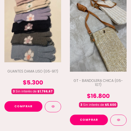
GUANTES DAMA LISO (G5-917)
GT - BANDOLERA CHICA (G5-
$5.300
107)
3
Sin interés de
$1.766,67
$16.800
3
Sin interés de
$5.600
COMPRAR
COMPRAR