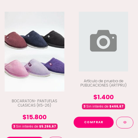
Artículo de prueba de
PUBLICACIONES (ARTPRU)
$1.400
BOCARATON- PANTUFLAS
CLASICAS (K5-26)
3
Sin interés de
$466,67
$15.800
3
Sin interés de
$5.266,67