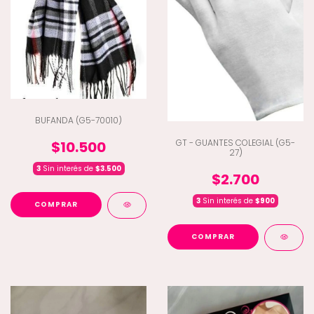
BUFANDA (G5-70010)
GT - GUANTES COLEGIAL (G5-
$10.500
27)
3
Sin interés de
$3.500
$2.700
3
Sin interés de
$900
COMPRAR
COMPRAR