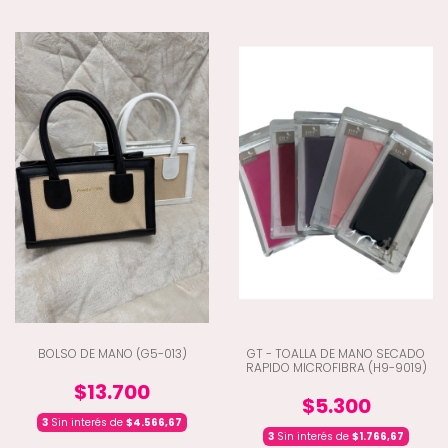
BOLSO DE MANO (G5-013)
GT - TOALLA DE MANO SECADO
RAPIDO MICROFIBRA (H9-9019)
$13.700
$5.300
3
Sin interés de
$4.566,67
3
Sin interés de
$1.766,67