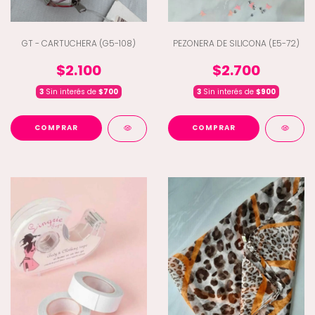
GT - CARTUCHERA (G5-108)
PEZONERA DE SILICONA (E5-72)
$2.100
$2.700
3
Sin interés de
$700
3
Sin interés de
$900
COMPRAR
COMPRAR