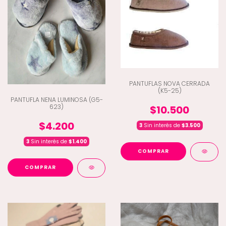
PANTUFLAS NOVA CERRADA
(K5-25)
PANTUFLA NENA LUMINOSA (G5-
623)
$10.500
$4.200
3
Sin interés de
$3.500
3
Sin interés de
$1.400
COMPRAR
COMPRAR