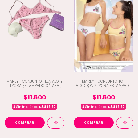
MAREY - CONJUNTO TEEN ALG. Y
MAREY - CONJUNTO TOP
LYCRA ESTAMPADO C/TAZA
ALGODON Y LYCRA ESTAMPADA
DESM. C/VEDETINA (C3-3028)
C/CULOTTE (C3-754)
$11.600
$11.600
3
Sin interés de
$3.866,67
3
Sin interés de
$3.866,67
COMPRAR
COMPRAR