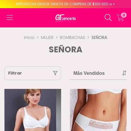
APROVECHA ENVIOS GRATIS EN COMPRAS DE $100.000 o +
0
Inicio
>
MUJER
>
BOMBACHAS
>
SEÑORA
SEÑORA
Filtrar