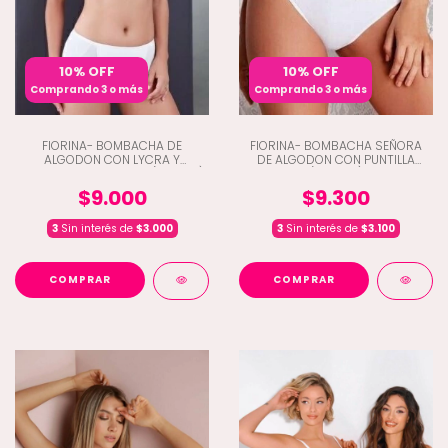
10% OFF
10% OFF
Comprando 3 o más
Comprando 3 o más
FIORINA- BOMBACHA DE
FIORINA- BOMBACHA SEÑORA
ALGODON CON LYCRA Y
DE ALGODON CON PUNTILLA
REFUERZO DELANTERO (A3-383)
(A3-384)
$9.000
$9.300
3
Sin interés de
$3.000
3
Sin interés de
$3.100
COMPRAR
COMPRAR